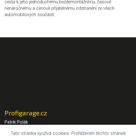
cesta k jeho jednoduchému bezdemontážnímu, časově
nenáročnému a cenově přijatelnému odstranění ze všech
automobilových součástí.
Profigarage.cz
Patrik Polák
Tato stránka využívá cookies. Prohlížením těchto stránek
Fakturační adresa: