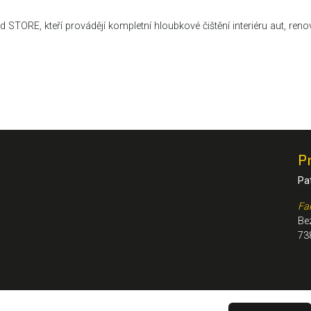
ORE, kteří provádějí kompletní hloubkové čištění interiéru aut, renov
P
Pa
Fa
Be
73