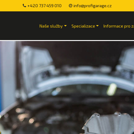
+420 737 459 010
info@profigarage.cz
Naše služby
Specializace
Informace pro z
e