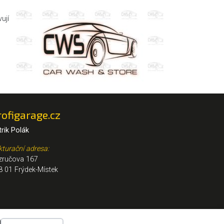
ují
rofigarage.cz
trik Polák
kturační adresa:
zručova 167
8 01 Frýdek-Místek